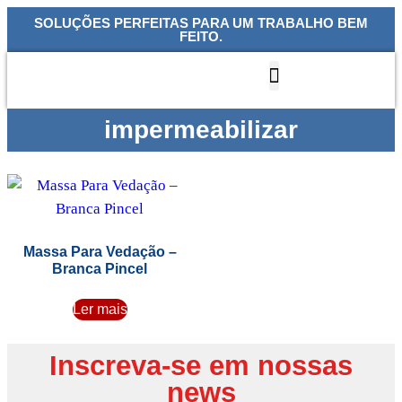
SOLUÇÕES PERFEITAS PARA UM TRABALHO BEM
FEITO.
Quem Somos
Nossas Linhas
impermeabilizar
Massa Para Vedação –
Branca Pincel
Ler mais
Inscreva-se em nossas
news