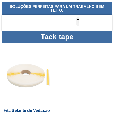
SOLUÇÕES PERFEITAS PARA UM TRABALHO BEM
FEITO.
Quem Somos
Nossas Linhas
Tack tape
Fita Selante de Vedação –