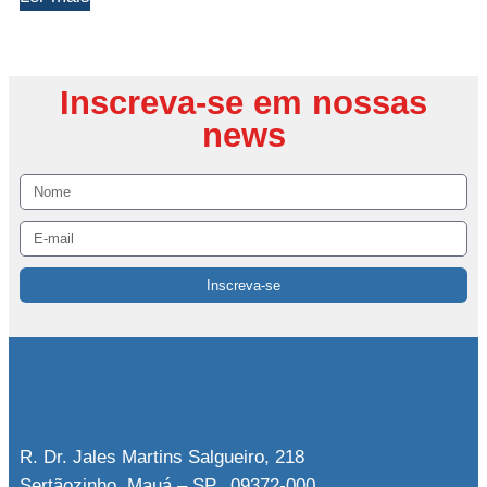
Inscreva-se em nossas
news
Inscreva-se
R. Dr. Jales Martins Salgueiro, 218
Sertãozinho, Mauá – SP, 09372-000