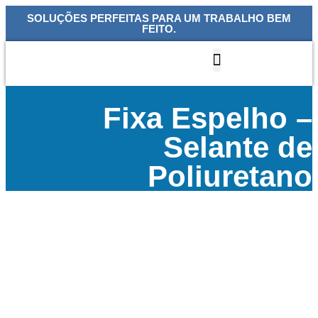
SOLUÇÕES PERFEITAS PARA UM TRABALHO BEM
FEITO.
Quem Somos
Nossas Linhas
Fixa Espelho –
Selante de
Poliuretano